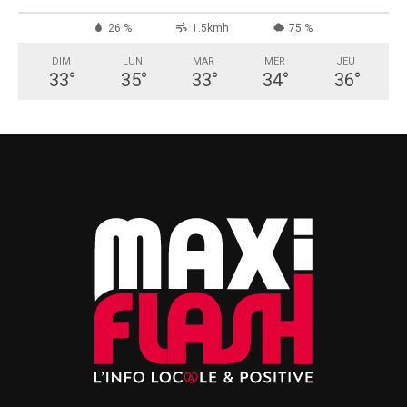
26 %
1.5kmh
75 %
DIM
LUN
MAR
MER
JEU
33
°
35
°
33
°
34
°
36
°