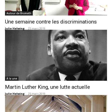
Autour de Brumath
Une semaine contre les discriminations
Julie Helwing
-
25 mars 2019
À la une
Martin Luther King, une lutte actuelle
Julie Helwing
-
25 mars 2019