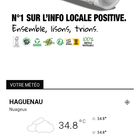
VOTRE MÉTÉO
HAGUENAU
Nuageux
°
34.8
°
C
34.8
°
34.8