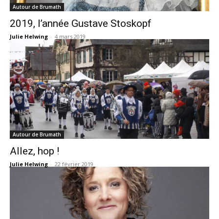
Autour de Brumath
2019, l’année Gustave Stoskopf
Julie Helwing
-
4 mars 2019
Autour de Brumath
Allez, hop !
Julie Helwing
-
22 février 2019