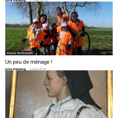
Julie Helwing
-
11 mars 2019
Autour de Brumath
Un peu de ménage !
Julie Helwing
-
4 mars 2019