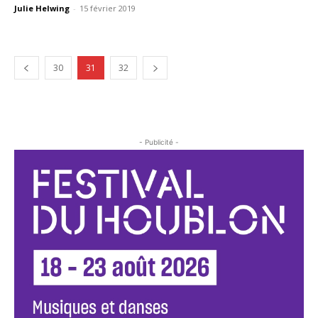
Julie Helwing
-
15 février 2019
30
31
32
- Publicité -