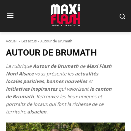
Accueil
Les actus
Autour de Brumath
AUTOUR DE BRUMATH
La rubrique
Autour de Brumath
de
Maxi Flash
Nord Alsace
vous présente les
actualités
locales positives
,
bonnes
nouvelles
et
initiatives inspirantes
qui valorisent
le canton
de
Brumath
. Retrouvez les lieux uniques et
portraits de locaux qui font la richesse de ce
territoire
alsacien
.