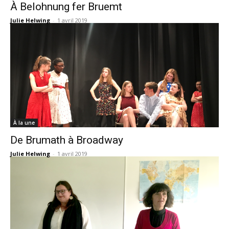
À Belohnung fer Bruemt
Julie Helwing
-
1 avril 2019
À la une
De Brumath à Broadway
Julie Helwing
-
1 avril 2019