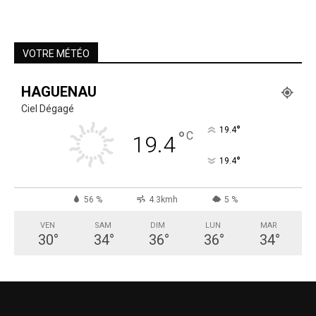
VOTRE MÉTÉO
HAGUENAU
Ciel Dégagé
°
19.4
°
C
19.4
°
19.4
56 %
4.3kmh
5 %
VEN
SAM
DIM
LUN
MAR
30
°
34
°
36
°
36
°
34
°