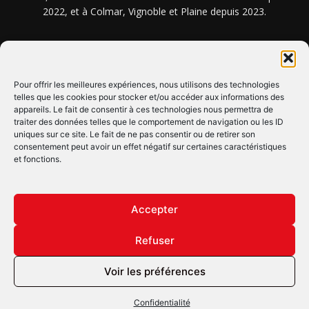
2022, et à Colmar, Vignoble et Plaine depuis 2023.
NOUS TROUVER ? NOUS CONTACTER ?
Pour offrir les meilleures expériences, nous utilisons des technologies
telles que les cookies pour stocker et/ou accéder aux informations des
CLIQUEZ ICI !
appareils. Le fait de consentir à ces technologies nous permettra de
traiter des données telles que le comportement de navigation ou les ID
uniques sur ce site. Le fait de ne pas consentir ou de retirer son
SUIVEZ-NOUS !
consentement peut avoir un effet négatif sur certaines caractéristiques
et fonctions.
Accepter
Refuser
© Copyright © 2022 Maxi Flash
Voir les préférences
Confidentialité
Mentions légales
Confidentialité
Annonceurs
Contactez-nous