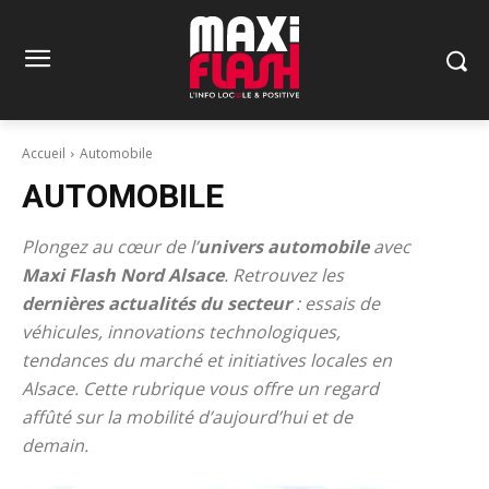
Accueil
Automobile
AUTOMOBILE
Plongez au cœur de l’
univers automobile
avec
Maxi Flash Nord Alsace
. Retrouvez les
dernières actualités du secteur
: essais de
véhicules, innovations technologiques,
tendances du marché et initiatives locales en
Alsace. Cette rubrique vous offre un regard
affûté sur la mobilité d’aujourd’hui et de
demain.