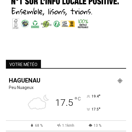
VOTRE MÉTÉO
HAGUENAU
Peu Nuageux
°
19.4
°
C
17.5
°
17.5
68 %
1.1kmh
13 %