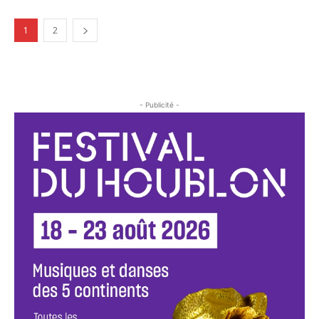
1
2
- Publicité -