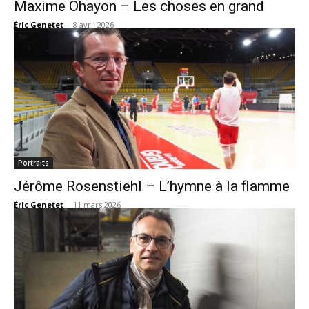
Maxime Ohayon – Les choses en grand
Éric Genetet
-
8 avril 2026
Portraits
Jérôme Rosenstiehl – L’hymne à la flamme
Éric Genetet
-
11 mars 2026