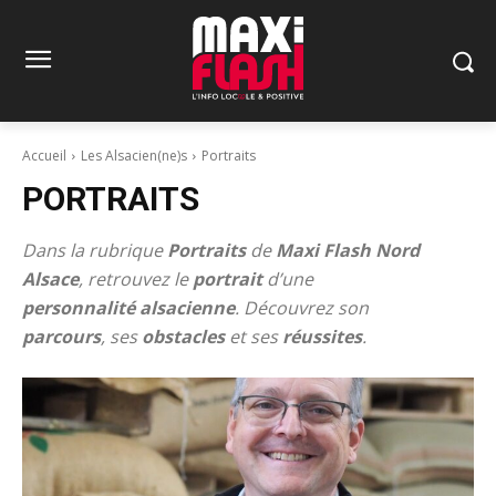
Accueil
Les Alsacien(ne)s
Portraits
PORTRAITS
Dans la rubrique
Portraits
de
Maxi Flash Nord
Alsace
, retrouvez le
portrait
d’une
personnalité alsacienne
. Découvrez son
parcours
, ses
obstacles
et ses
réussites
.