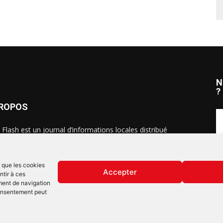
N
?
PROPOS
 Flash est un journal d’informations locales distribué
ue semaine sur trois éditions : en Alsace du Nord depuis
S
, dans les secteurs d’Obernai-Molsheim-Erstein depuis
, et à Colmar, Vignoble et Plaine depuis 2023.
s que les cookies
Accepter
ntir à ces
ment de navigation
 consentement peut