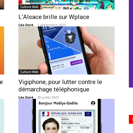
Culture Web
L’Alsace brille sur Wplace
Léo Doré
-
1 septembre 2025
Culture Web
e
Vigiphone, pour lutter contre le
démarchage téléphonique
Léo Doré
-
28 juillet 2025