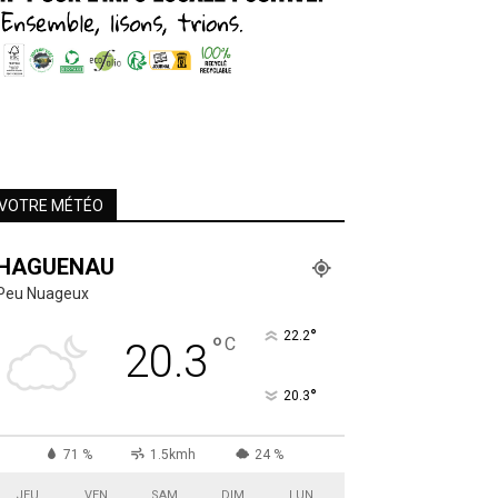
VOTRE MÉTÉO
HAGUENAU
Peu Nuageux
°
22.2
°
C
20.3
°
20.3
71 %
1.5kmh
24 %
JEU
VEN
SAM
DIM
LUN