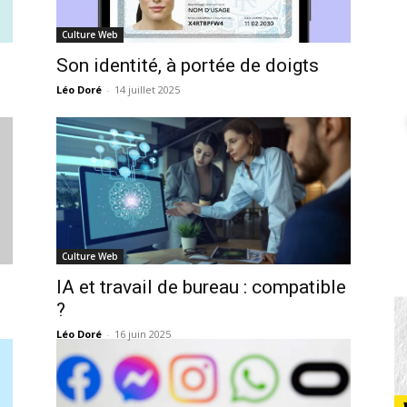
Culture Web
Son identité, à portée de doigts
Léo Doré
-
14 juillet 2025
Culture Web
IA et travail de bureau : compatible
?
Léo Doré
-
16 juin 2025