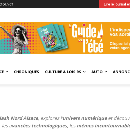
trouver
Lire le journal 
CE
CHRONIQUES
CULTURE & LOISIRS
AUTO
ANNONC
lash Nord Alsace
, explorez l’
univers numérique
et découvr
, les a
vancées technologiques
, les
mèmes incontournabl