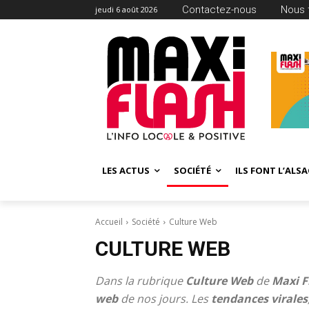
Contactez-nous
Nous 
jeudi 6 août 2026
LES ACTUS
SOCIÉTÉ
ILS FONT L’ALSA
Accueil
Société
Culture Web
CULTURE WEB
Dans la rubrique
Culture Web
de
Maxi F
web
de nos jours. Les
tendances virales