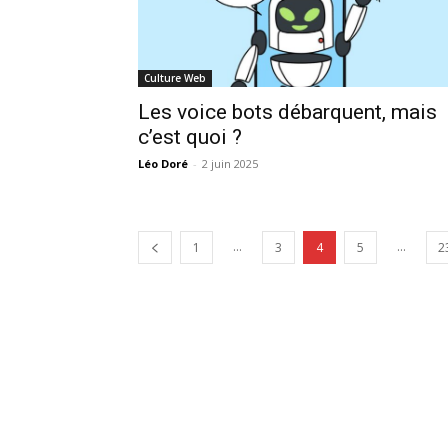
Culture Web
Les voice bots débarquent, mais
c’est quoi ?
Léo Doré
-
2 juin 2025
...
...
1
3
4
5
2