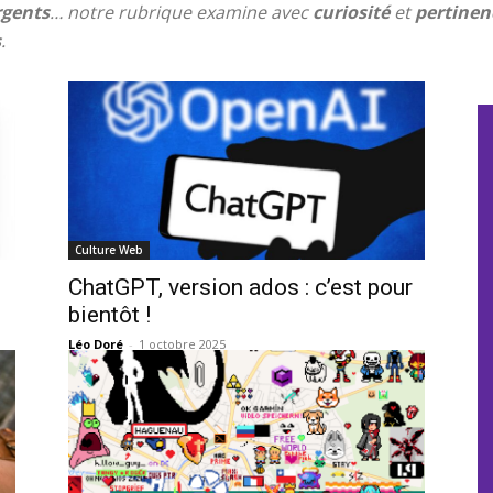
rgents
… notre rubrique examine avec
curiosité
et
pertinen
s
.
Culture Web
ChatGPT, version ados : c’est pour
bientôt !
Léo Doré
-
1 octobre 2025