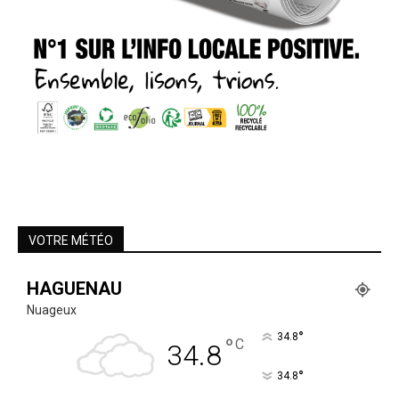
VOTRE MÉTÉO
HAGUENAU
Nuageux
°
34.8
°
C
34.8
°
34.8