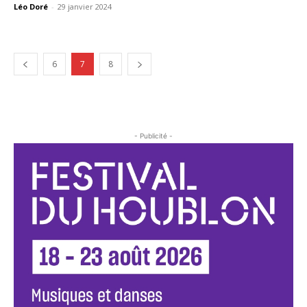
Léo Doré
-
29 janvier 2024
6
7
8
- Publicité -