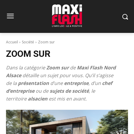
Accueil
Société
Zoom sur
ZOOM SUR
Dans la catégorie
Zoom sur
de
Maxi Flash Nord
Alsace
détaille un sujet pour vous. Qu’il s’agisse
de la
présentation
d’une
entreprise
, d’un
chef
d’entreprise
ou de
sujets
de société
, le
territoire
alsacien
est mis en avant.