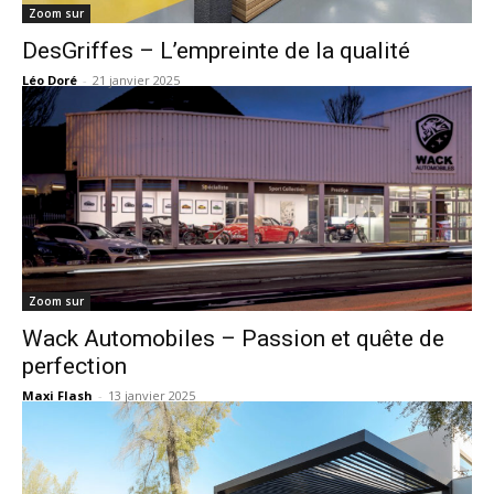
Zoom sur
DesGriffes – L’empreinte de la qualité
Léo Doré
-
21 janvier 2025
Zoom sur
Wack Automobiles – Passion et quête de
perfection
Maxi Flash
-
13 janvier 2025