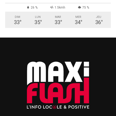
26 %
1.5kmh
75 %
DIM
LUN
MAR
MER
JEU
33
°
35
°
33
°
34
°
36
°