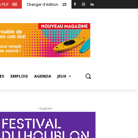
en PDF
Changer d'édition
ES
EMPLOIS
AGENDA
JEUX
- Publicité -