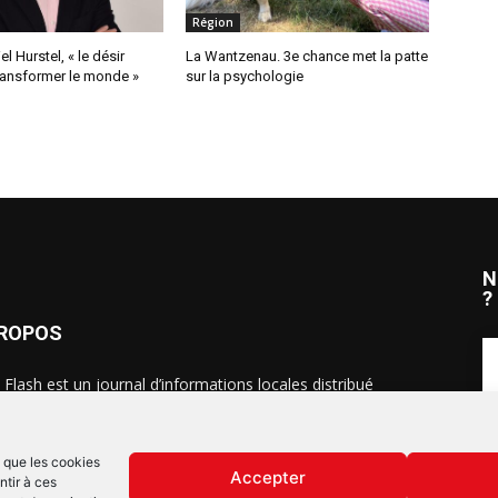
Région
l Hurstel, « le désir
La Wantzenau. 3e chance met la patte
ransformer le monde »
sur la psychologie
N
?
PROPOS
 Flash est un journal d’informations locales distribué
ue semaine sur trois éditions : en Alsace du Nord depuis
S
, dans les secteurs d’Obernai-Molsheim-Erstein depuis
, et à Colmar, Vignoble et Plaine depuis 2023.
s que les cookies
Accepter
ntir à ces