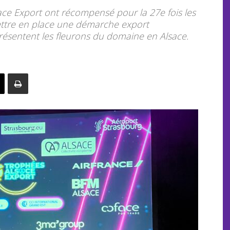
ce Export ont récompensé pour la 27e fois les
ettre en place une démarche export
ésentent les fleurons du domaine en Alsace.