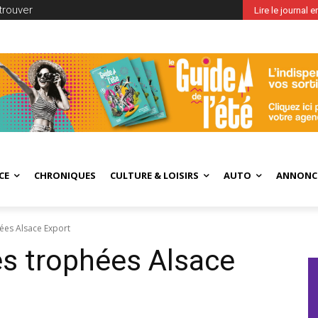
trouver
Lire le journal 
CE
CHRONIQUES
CULTURE & LOISIRS
AUTO
ANNONC
ées Alsace Export
es trophées Alsace