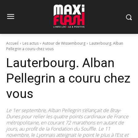
Accueil
Les actus
Autour de Wissembourg
Lauterbourg. Alban
Pellegrin a couru chez vous
Lauterbourg. Alban
Pellegrin a couru chez
vous
Le 1er septembre, Alban Pellegrin s’élançait de Bray-
Dunes pour relier les quatre points cardinaux de France
métropolitaine, en courant 72 marathons en autant de
jours, au profit de la Fondation du Souffle. Le 11
novembre, le Lyonnais atteignait le point le plus à l’Est et