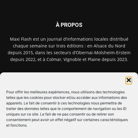
À PROPOS
Maxi Flash est un journal d’informations locales distribué
chaque semaine sur trois éditions : en Alsace du Nord
depuis 2015, dans les secteurs d’Obernai-Molsheim-Erstein
depuis 2022, et à Colmar, Vignoble et Plaine depuis 2023.
NOUS TROUVER ? NOUS CONTACTER ?
Pour offrir les meilleures expériences, nous utilisons des technologies
telles que les cookies pour stocker et/ou accéder aux informations des
CLIQUEZ ICI !
appareils. Le fait de consentir à ces technologies nous permettra de
traiter des données telles que le comportement de navigation ou les ID
uniques sur ce site. Le fait de ne pas consentir ou de retirer son
SUIVEZ-NOUS !
consentement peut avoir un effet négatif sur certaines caractéristiques
et fonctions.