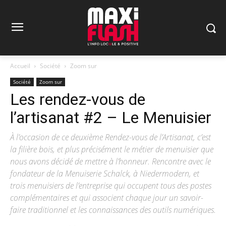
Accueil
Société
Zoom sur
Société
Zoom sur
Les rendez-vous de
l’artisanat #2 – Le Menuisier
À l’occasion de ce deuxième Rendez-vous de l’Artisanat, c’est
la filière bois, et plus précisément le métier de menuisier que
nous avons décidé de mettre à l’honneur. Rencontre avec le
fondateur de la Menuiserie Schalck, à Niedermodern, et
trois menuisiers de l’entreprise qui occupent tous des postes
complémentaires et qui associent chaque jour un savoir-
faire traditionnel et les connaissances des outils numériques.