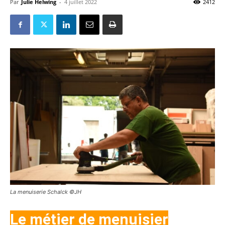
Par
Julie Helwing
-
4 juillet 2022
2412
La menuiserie Schalck ©JH
Le métier de menuisier