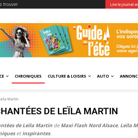
 trouver
Lire le journal 
CE
CHRONIQUES
CULTURE & LOISIRS
AUTO
ANNONC
eïla Martin
HANTÉES DE LEÏLA MARTIN
ntées de Leïla Martin
de
Maxi Flash Nord Alsace
,
Leïla 
niques
et
inspirantes
.