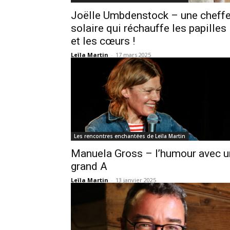
Joëlle Umbdenstock – une cheff
solaire qui réchauffe les papilles
et les cœurs !
Leïla Martin
-
17 mars 2025
Les rencontres enchantées de Leïla Martin
Manuela Gross – l’humour avec u
grand A
Leïla Martin
-
13 janvier 2025