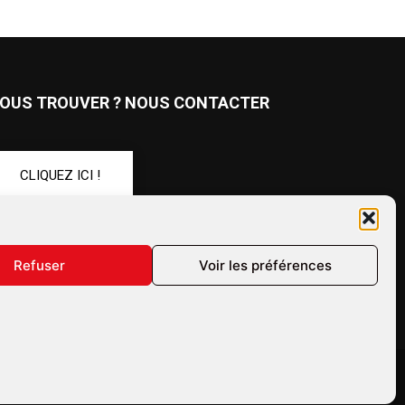
OUS TROUVER ? NOUS CONTACTER
CLIQUEZ ICI !
UIVEZ-NOUS !
Refuser
Voir les préférences
ales
Confidentialité
Annonceurs
Contactez-nous