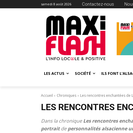
Contactez-nous
Nous
samedi 8 août 2026
LES ACTUS
SOCIÉTÉ
ILS FONT L’ALSA
Accueil
Chroniques
Les rencontres enchantées de L
LES RENCONTRES ENC
Dans la chronique
Les rencontres encha
portrait
de
personnalités alsacienne
u