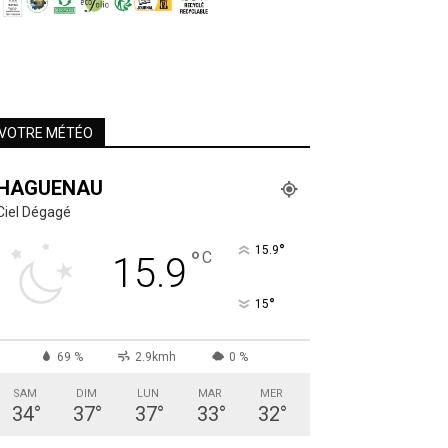
VOTRE MÉTÉO
HAGUENAU
Ciel Dégagé
°
15.9
°
C
15.9
°
15
69 %
2.9kmh
0 %
SAM
DIM
LUN
MAR
MER
34
°
37
°
37
°
33
°
32
°