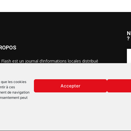
N
?
PROPOS
 Flash est un journal d’informations locales distribué
ue semaine sur trois éditions : en Alsace du Nord depuis
S
, dans les secteurs d’Obernai-Molsheim-Erstein depuis
, et à Colmar, Vignoble et Plaine depuis 2023.
s que les cookies
Accepter
ntir à ces
ment de navigation
 consentement peut
Mentions lég