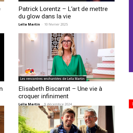
e
Patrick Lorentz – L’art de mettre
du glow dans la vie
Leïla Martin
-
10 février 2025
Les rencontres enchantées de Leïla Martin
n
Elisabeth Biscarrat – Une vie à
croquer infiniment
Leïla Martin
-
9 décembre 2024