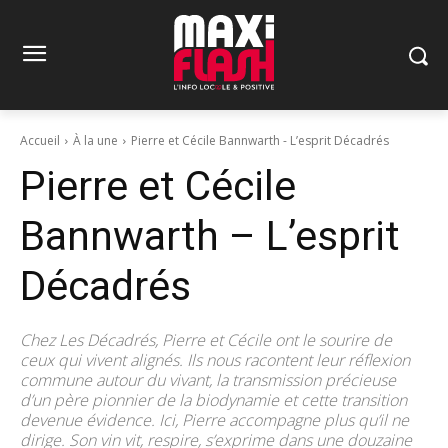
Accueil
À la une
Pierre et Cécile Bannwarth - L’esprit Décadrés
Pierre et Cécile
Bannwarth – L’esprit
Décadrés
Chez Les Décadrés, Pierre et Cécile ont le sourire de
ceux qui vivent alignés. Ils nous racontent leur réflexion
commune autour du vivant, la transmission précieuse
d’un père pionnier de la biodynamie et cette transition
devenue évidence. Ici, Pierre accompagne plus qu’il ne
dirige. Son vin vit, respire, s’exprime dans une douzaine