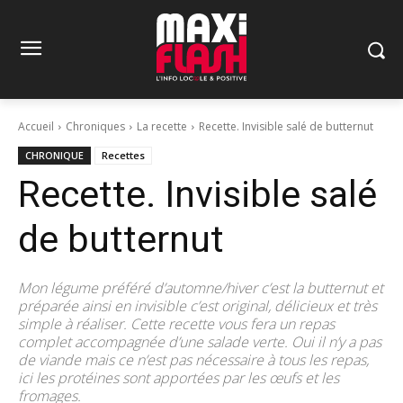
Accueil
Chroniques
La recette
Recette. Invisible salé de butternut
CHRONIQUE
Recettes
Recette. Invisible salé
de butternut
Mon légume préféré d’automne/hiver c’est la butternut et
préparée ainsi en invisible c’est original, délicieux et très
simple à réaliser. Cette recette vous fera un repas
complet accompagnée d’une salade verte. Oui il n’y a pas
de viande mais ce n’est pas nécessaire à tous les repas,
ici les protéines sont apportées par les œufs et les
fromages.