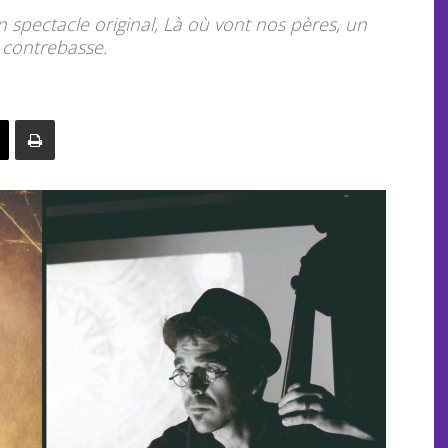
spectacle original, Là où vont nos pères, un
 contrebasse.