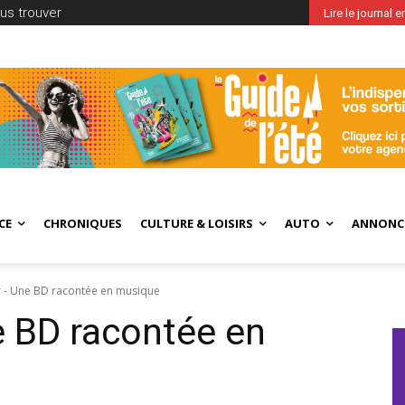
us trouver
Lire le journal 
CE
CHRONIQUES
CULTURE & LOISIRS
AUTO
ANNONC
r - Une BD racontée en musique
e BD racontée en