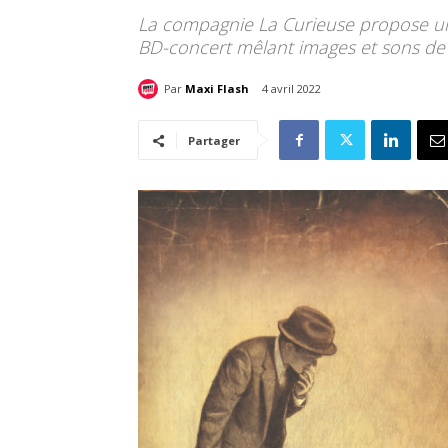
La compagnie La Curieuse propose un 
BD-concert mêlant images et sons de
Par
Maxi Flash
4 avril 2022
Partager