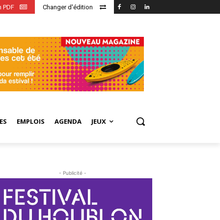
en PDF
Changer d'édition
ES
EMPLOIS
AGENDA
JEUX
- Publicité -