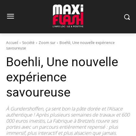
Accueil
Société
Zoom sur
Boehli, Une nouvelle expérience
savoureuse
Boehli, Une nouvelle
expérience
savoureuse
À Gundershoffen, ça sent bon la pâte dorée et l’Alsace
authentique ! Après plusieurs semaines de travaux et 600
000 euros investis, La Fabrique à Bretzels rouvre ses
portes avec un parcours entièrement repensé : plus
immersif, plus interactif et plus alsacien que jamais.