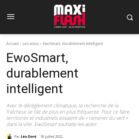
Accueil
Les actus
EwoSmart, durablement intelligent
EwoSmart,
durablement
intelligent
Avec le dérèglement climatique, la recherche de la
fraîcheur se fait de plus en plus fréquente. Pour ce faire,
territoires et industriels essaient de « ramener du vert »
dans la ville. EwoSmart souhaite les aider.
Par
Léo Doré
18 juillet 2022