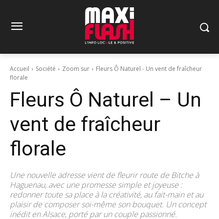
Accueil
Société
Zoom sur
Fleurs Ô Naturel - Un vent de fraîcheur
florale
Fleurs Ô Naturel – Un
vent de fraîcheur
florale
Une nouvelle adresse vient de fleurir route de Bitche à
Haguenau, avec une promesse simple et joyeuse :
redonner toute sa place à la créativité, au fait-main et au
plaisir de composer soi-même son bouquet. Un concept
inédit en Alsace, porté par un couple passionné.