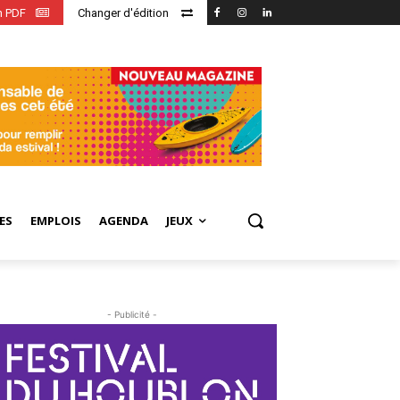
en PDF
Changer d'édition
ES
EMPLOIS
AGENDA
JEUX
- Publicité -