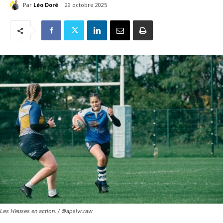
Par
Léo Doré
29 octobre 2025
Les H’euses en action. / ©apslvr.raw