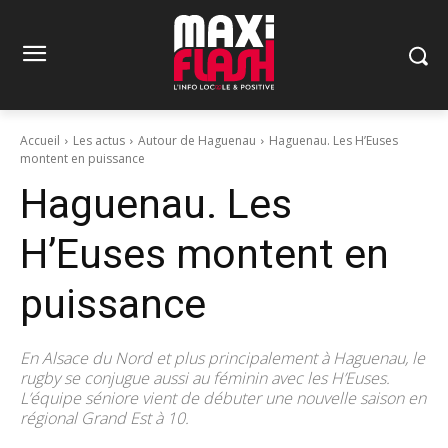
Accueil
Les actus
Autour de Haguenau
Haguenau. Les H’Euses
montent en puissance
Haguenau. Les
H’Euses montent en
puissance
En Alsace du Nord et plus principalement à Haguenau, le
rugby se conjugue aussi au féminin avec les H’Euses.
L’équipe séniore vient de débuter une nouvelle saison en
régional Grand Est à 10.