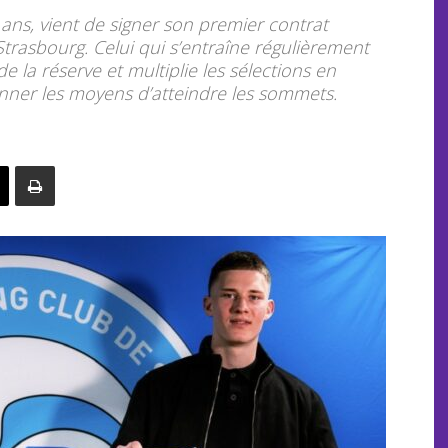
ans, vient de signer son premier contrat
Strasbourg. Celui qui s’entraîne régulièrement
e la réserve et multiplie les sélections en
nner les moyens d’atteindre les sommets.