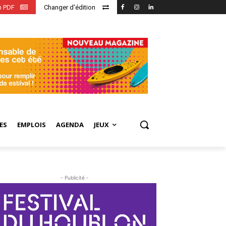
en PDF
Changer d'édition
ES
EMPLOIS
AGENDA
JEUX
- Publicité -