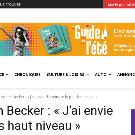
us trouver
Lire le journal 
CE
CHRONIQUES
CULTURE & LOISIRS
AUTO
ANNONC
oann Becker : « J’ai envie d’atteindre le plus haut niveau...
Becker : « J’ai envie
us haut niveau »