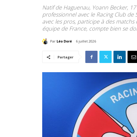
Natif de Haguenau, Yoann Becker, 17 
professionnel avec le Racing Club de 
avec les pros, participe à des matchs d
équipe de France, compte bien se do
Par
Léo Doré
6 juillet 2026
Partager