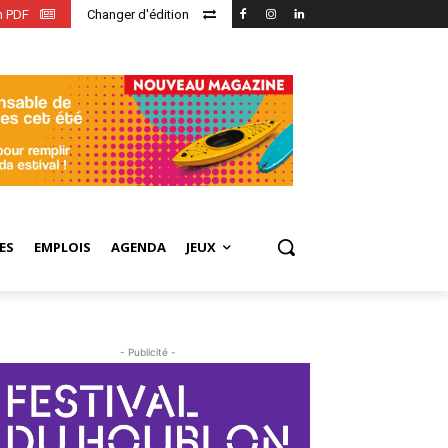
en PDF
Changer d'édition
ES
EMPLOIS
AGENDA
JEUX
- Publicité -