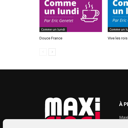
Comme un lundi
Comme un l
Douce France
Vive les rois
À 
Maxi
chaq