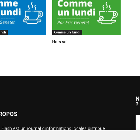
undi
Comme un lundi
Hors sol
N
?
PROPOS
 Flash est un journal d’informations locales distribué
ue semaine sur trois éditions : en Alsace du Nord depuis