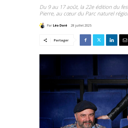
Du 9 au 17 août, la 22e édition du fest
Pierre, au cœur du Parc naturel régi
Par
Léo Doré
28 juillet 2025
Partager