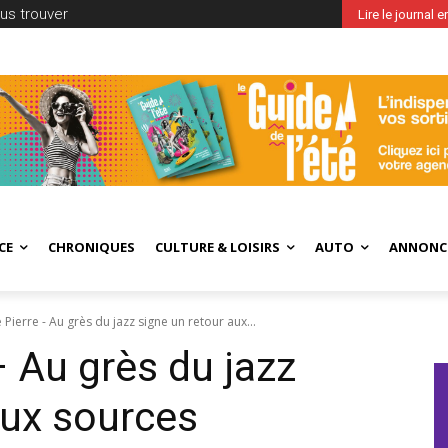
us trouver
Lire le journal 
CE
CHRONIQUES
CULTURE & LOISIRS
AUTO
ANNONC
e Pierre - Au grès du jazz signe un retour aux...
– Au grès du jazz
aux sources