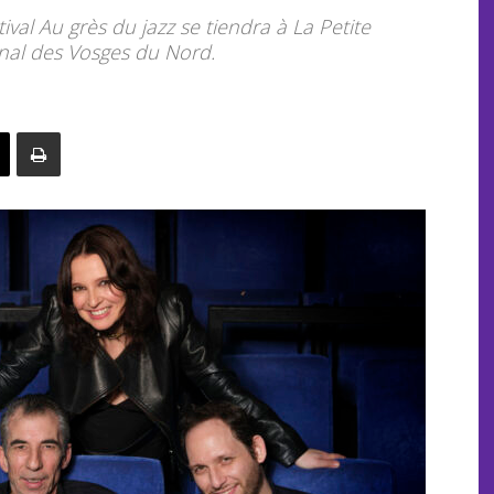
ival Au grès du jazz se tiendra à La Petite
onal des Vosges du Nord.