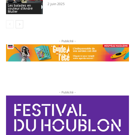
2 juin 2025
Les balades en
couleur d'André
Muller
- Publicité -
- Publicité -