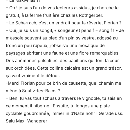
– Le Maxi-Flash !
– Oh ! je suis l’un de vos lecteurs assidus, je cherche le
gratuit, à la ferme fruitière chez les Rothgerber.
– Le Scharrach, c’est un endroit pour la rêverie, Florian ?
– Oui, je suis un songif, « songeur et pensif = songif ! » Je
m’assoie souvent au pied d’un pin sylvestre, adossé au
tronc un peu râpeux, j’observe une mosaïque de
paysages abritant une faune et une flore remarquables.
Des anémones pulsatiles, des papillons qui font la cour
aux orchidées. Cette colline calcaire est un grand trésor,
ça vaut vraiment le détour.
-Merci Florian pour ce brin de causette, quel chemin me
mène à Soultz-les-Bains ?
– Ben, tu vas tout schuss à travers le vignoble, tu sais en
ce moment il hiberne ! Ensuite, tu longes une piste
cyclable goudronnée, immer in d’Naze nohr ! Gerade uss.
Salü Maxi-Wanderer !