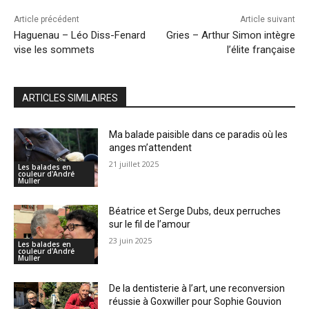
Article précédent
Article suivant
Haguenau – Léo Diss-Fenard
Gries – Arthur Simon intègre
vise les sommets
l’élite française
ARTICLES SIMILAIRES
Ma balade paisible dans ce paradis où les
anges m’attendent
21 juillet 2025
Les balades en
couleur d'André
Muller
Béatrice et Serge Dubs, deux perruches
sur le fil de l’amour
23 juin 2025
Les balades en
couleur d'André
Muller
De la dentisterie à l’art, une reconversion
réussie à Goxwiller pour Sophie Gouvion