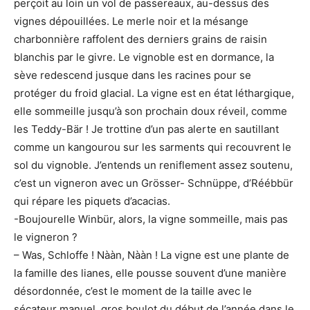
perçoit au loin un vol de passereaux, au-dessus des
vignes dépouillées. Le merle noir et la mésange
charbonnière raffolent des derniers grains de raisin
blanchis par le givre. Le vignoble est en dormance, la
sève redescend jusque dans les racines pour se
protéger du froid glacial. La vigne est en état léthargique,
elle sommeille jusqu’à son prochain doux réveil, comme
les Teddy-Bär ! Je trottine d’un pas alerte en sautillant
comme un kangourou sur les sarments qui recouvrent le
sol du vignoble. J’entends un reniflement assez soutenu,
c’est un vigneron avec un Grösser- Schnüppe, d’Réébbür
qui répare les piquets d’acacias.
-Boujourelle Winbür, alors, la vigne sommeille, mais pas
le vigneron ?
– Was, Schloffe ! Nààn, Nààn ! La vigne est une plante de
la famille des lianes, elle pousse souvent d’une manière
désordonnée, c’est le moment de la taille avec le
sécateur manuel, gros boulot du début de l’année dans le