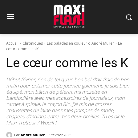
Accueil
Chroniques
Les balades en couleur d'André Muller
Le
cœur comme les K
Le cœur comme les K
Début février, rien de tel qu’un bon bol d’air frais de bon
matin pour entamer cette journée gaiement. Je suis bien
équipé, mon bâton de pèlerin, ma musette en
bandoulière avec mes accessoires de journaleux, mon
carnet à spirale, le crayon Bic. J’ai mis de grosses
chaussettes de laine dans mes pompes de rando,
chapeau d’Indiana entre mes deux oreilles. Tu es ok le
Maxi-Trotteur ? Wouill !
Par
André Muller
3 février 2025