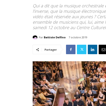
Qui a dit que la musique orchestrale
l’inverse, que la musique électroniq
vidéo était réservée aux jeunes ? Cer
ensemble de musiciens qui, lui, aime l
samedi 12 octobre au Centre Culturel
Par
Battiste Delfino
7 octobre 2019
Partager