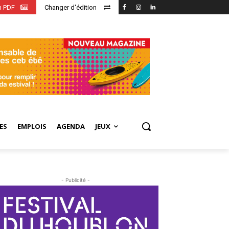
en PDF
Changer d'édition
ES
EMPLOIS
AGENDA
JEUX
- Publicité -