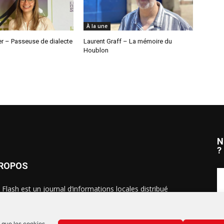
À la une
ler – Passeuse de dialecte
Laurent Graff – La mémoire du
Houblon
N
?
PROPOS
 Flash est un journal d’informations locales distribué
ue semaine sur trois éditions : en Alsace du Nord depuis
S
, dans les secteurs d’Obernai-Molsheim-Erstein depuis
, et à Colmar, Vignoble et Plaine depuis 2023.
s que les cookies