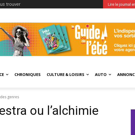
us trouver
Lire le journal 
CE
CHRONIQUES
CULTURE & LOISIRS
AUTO
ANNONC
e des genres
stra ou l’alchimie