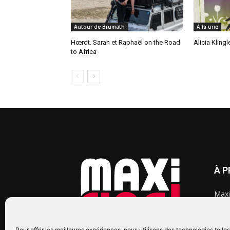
Autour de Brumath
À la une
Hœrdt. Sarah et Raphaël on the Road
Alicia Kling
to Africa
À 
Maxi
chaq
2015
2022
Pour offrir les meilleures expériences, nous utilisons des technologies telle