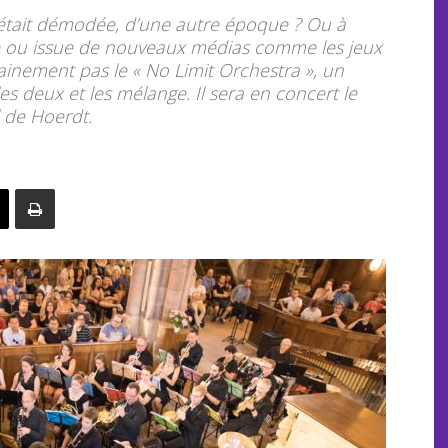
 était démodée, d’une autre époque ? Ou à
ue ou issue de nouveaux médias comme les jeux
tainement pas le « No Limit Orchestra », un
es deux et les mélange. Il sera en concert le
 de Hoerdt.