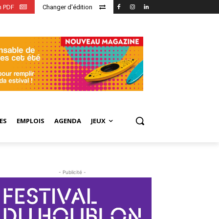
en PDF
Changer d'édition
ES
EMPLOIS
AGENDA
JEUX
- Publicité -