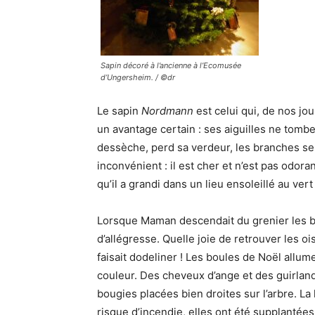
Sapin décoré à l’ancienne à l’Ecomusée
d’Ungersheim. / ©dr
Le sapin
Nordmann
est celui qui, de nos jou
un avantage certain : ses aiguilles ne tomb
dessèche, perd sa verdeur, les branches se 
inconvénient : il est cher et n’est pas odoran
qu’il a grandi dans un lieu ensoleillé au ve
Lorsque Maman descendait du grenier les bo
d’allégresse. Quelle joie de retrouver les oi
faisait dodeliner ! Les boules de Noël allum
couleur. Des cheveux d’ange et des guirland
bougies placées bien droites sur l’arbre. L
risque d’incendie, elles ont été supplantées