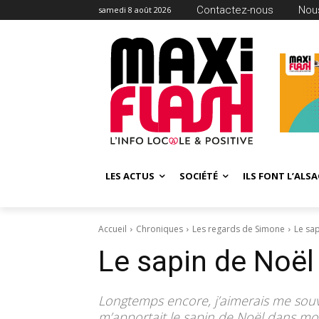
Contactez-nous
Nous
samedi 8 août 2026
LES ACTUS
SOCIÉTÉ
ILS FONT L’ALSA
Accueil
Chroniques
Les regards de Simone
Le sa
Le sapin de Noë
Longtemps encore, j’aimerais me souv
m’apportait le sapin de Noël dans mon