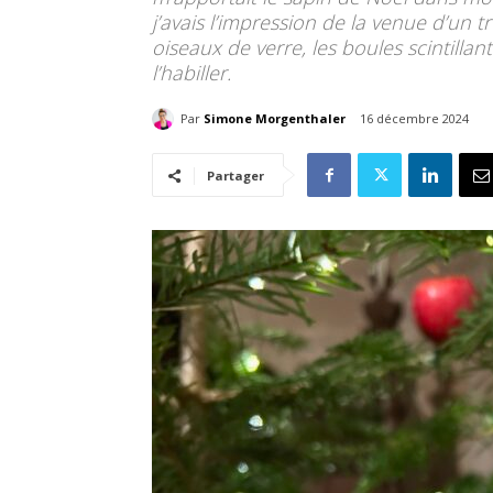
j’avais l’impression de la venue d’un t
oiseaux de verre, les boules scintillan
l’habiller.
Par
Simone Morgenthaler
16 décembre 2024
Partager