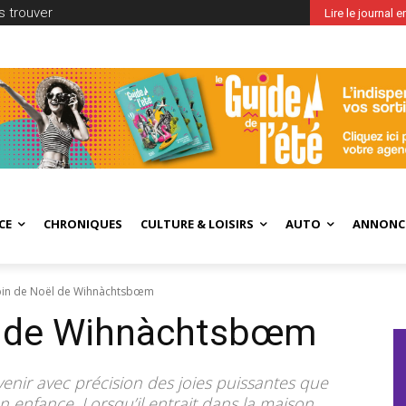
 trouver
Lire le journal 
CE
CHRONIQUES
CULTURE & LOISIRS
AUTO
ANNONC
pin de Noël de Wihnàchtsbœm
l de Wihnàchtsbœm
enir avec précision des joies puissantes que
 enfance. Lorsqu’il entrait dans la maison,