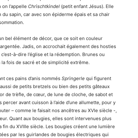
 on l’appelle
Chrìschtkìndel
(petit enfant Jésus). Elle
n du sapin, car avec son épiderme épais et sa chair
onsommation.
n bel élément de décor, que ce soit en couleur
 argentée. Jadis, on accrochait également des hosties
, c’est-à-dire l’église et la rédemption. Brunes ou
la fois de sacré et de simplicité extrême.
isant ces pains d’anis nommés
Sprìngerle
qui figurent
 aussi de petits bretzels ou bien des petits gâteaux
cor de trèfle, de cœur, de lune de cloche, de sabot et
es percer avant cuisson à l’aide d’une allumette, pour y
jouter – comme le faisait nos ancêtres au XVIe siècle -,
leur. Quant aux bougies, elles sont intervenues plus
la fin du XVIIIe siècle. Les bougies créent une lumière
tées par les guirlandes de bougies électriques qui