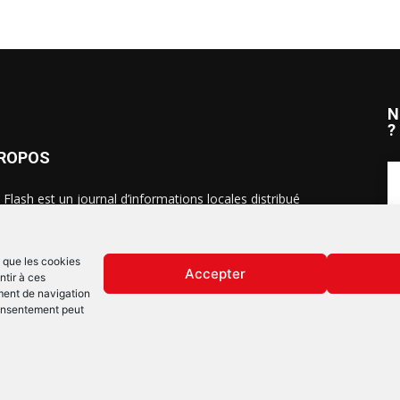
N
?
PROPOS
 Flash est un journal d’informations locales distribué
ue semaine sur trois éditions : en Alsace du Nord depuis
S
, dans les secteurs d’Obernai-Molsheim-Erstein depuis
, et à Colmar, Vignoble et Plaine depuis 2023.
s que les cookies
Accepter
ntir à ces
ment de navigation
 consentement peut
Mentions lég