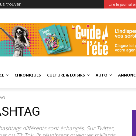
us trouver
Lire le journal 
CE
CHRONIQUES
CULTURE & LOISIRS
AUTO
ANNONC
TAG
HASHTAG
hashtags différents sont échangés. Sur Twitter,
 ou Tik Tok, ils réunissent quelques milliards