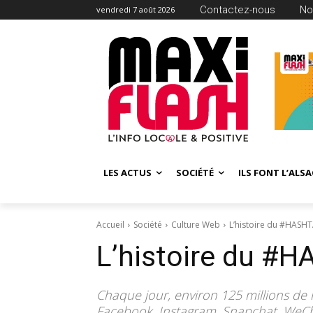
Contactez-nous
No
vendredi 7 août 2026
LES ACTUS
SOCIÉTÉ
ILS FONT L’ALSA
Accueil
Société
Culture Web
L’histoire du #HASH
L’histoire du #
Chaque jour, environ 125 millions de 
Facebook, Instagram, Snapchat, WeChat