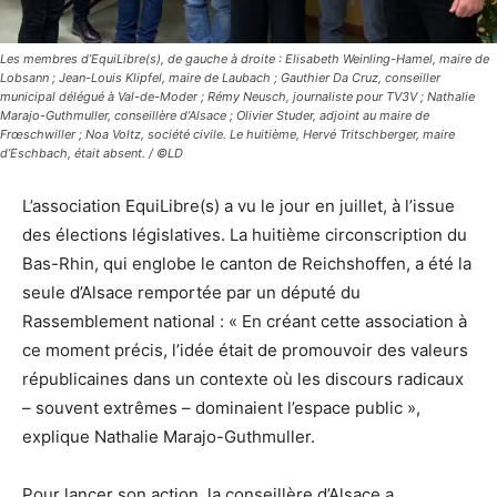
Les membres d’EquiLibre(s), de gauche à droite : Elisabeth Weinling-Hamel, maire de
Lobsann ; Jean-Louis Klipfel, maire de Laubach ; Gauthier Da Cruz, conseiller
municipal délégué à Val-de-Moder ; Rémy Neusch, journaliste pour TV3V ; Nathalie
Marajo-Guthmuller, conseillère d’Alsace ; Olivier Studer, adjoint au maire de
Frœschwiller ; Noa Voltz, société civile. Le huitième, Hervé Tritschberger, maire
d’Eschbach, était absent. / ©LD
L’association EquiLibre(s) a vu le jour en juillet, à l’issue
des élections législatives. La huitième circonscription du
Bas-Rhin, qui englobe le canton de Reichshoffen, a été la
seule d’Alsace remportée par un député du
Rassemblement national : « En créant cette association à
ce moment précis, l’idée était de promouvoir des valeurs
républicaines dans un contexte où les discours radicaux
– souvent extrêmes – dominaient l’espace public »,
explique Nathalie Marajo-Guthmuller.
Pour lancer son action, la conseillère d’Alsace a