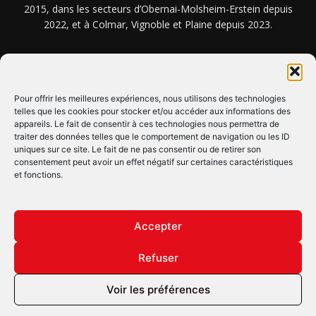
2015, dans les secteurs d’Obernai-Molsheim-Erstein depuis
2022, et à Colmar, Vignoble et Plaine depuis 2023.
NOUS TROUVER ? NOUS CONTACTER ?
Pour offrir les meilleures expériences, nous utilisons des technologies
telles que les cookies pour stocker et/ou accéder aux informations des
appareils. Le fait de consentir à ces technologies nous permettra de
CLIQUEZ ICI !
traiter des données telles que le comportement de navigation ou les ID
uniques sur ce site. Le fait de ne pas consentir ou de retirer son
SUIVEZ-NOUS !
consentement peut avoir un effet négatif sur certaines caractéristiques
et fonctions.
Accepter
Refuser
© Copyright © 2022 Maxi Flash
Voir les préférences