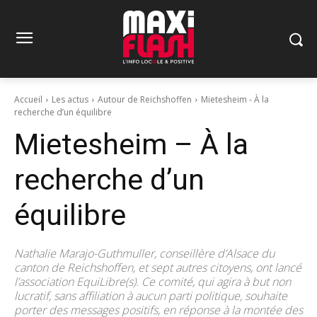
Accueil
Les actus
Autour de Reichshoffen
Mietesheim - À la
recherche d’un équilibre
Mietesheim – À la
recherche d’un
équilibre
Nathalie Marajo-Guthmuller, conseillère d’Alsace du
canton de Reichshoffen, et sept autres citoyens, ont lancé
l’association EquiLibre(s). Ce comité, qui agira à but non
lucratif, sans affiliation à aucun parti politique, souhaite
porter des messages positifs, en réponse à la montée des