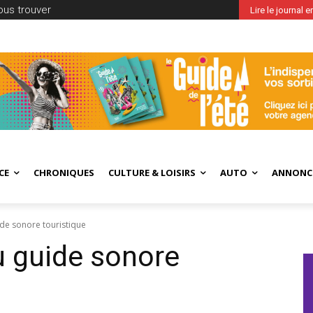
ous trouver
Lire le journal 
CE
CHRONIQUES
CULTURE & LOISIRS
AUTO
ANNONC
ide sonore touristique
au guide sonore