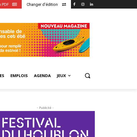
en PDF
Changer d'édition
ES
EMPLOIS
AGENDA
JEUX
- Publicité -