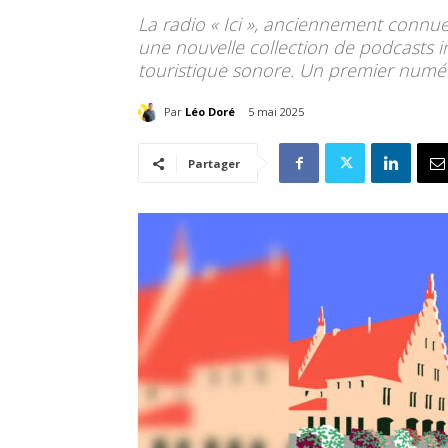
La radio « Ici », anciennement connue
une nouvelle collection de podcasts inti
touristique sonore. Un premier numéro
Par
Léo Doré
5 mai 2025
Partager