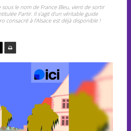
 sous le nom de France Bleu, vient de sortir
tulée Partir. Il s’agit d’un véritable guide
 consacré à l’Alsace est déjà disponible !