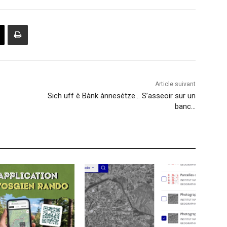
Article suivant
Sich uff è Bànk ànnesétze… S’asseoir sur un
banc…