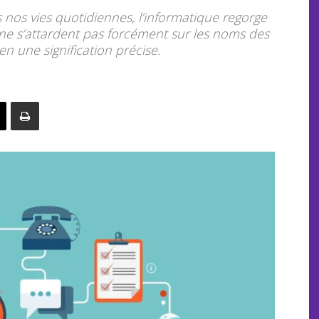
nos vies quotidiennes, l’informatique regorge
s ne s’attardent pas forcément sur les noms des
bien une signification précise.