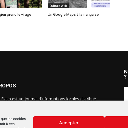
Culture Web
ien prend le virage
Un Google Maps à la française
N
?
PROPOS
 Flash est un journal d’informations locales distribué
ue semaine sur trois éditions : en Alsace du Nord depuis
S
, dans les secteurs d’Obernai-Molsheim-Erstein depuis
, et à Colmar, Vignoble et Plaine depuis 2023.
s que les cookies
Accepter
ntir à ces