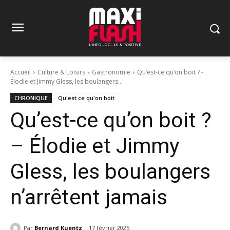
Accueil
Culture & Loisirs
Gastronomie
Qu’est-ce qu’on boit ? -
Élodie et Jimmy Gless, les boulangers...
CHRONIQUE
Qu'est ce qu'on boit
Qu’est-ce qu’on boit ?
– Élodie et Jimmy
Gless, les boulangers
n’arrêtent jamais
Par
Bernard Kuentz
17 février 2025