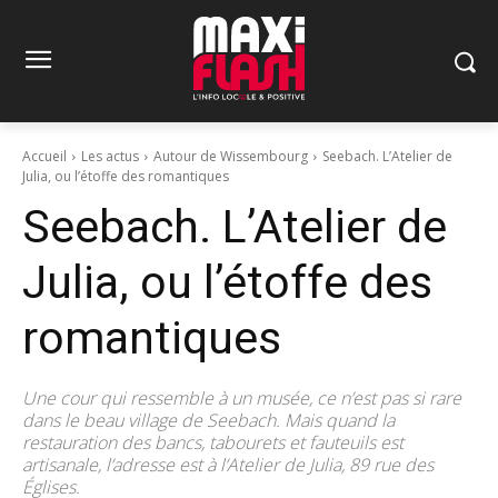
Accueil
Les actus
Autour de Wissembourg
Seebach. L’Atelier de
Julia, ou l’étoffe des romantiques
Seebach. L’Atelier de
Julia, ou l’étoffe des
romantiques
Une cour qui ressemble à un musée, ce n’est pas si rare
dans le beau village de Seebach. Mais quand la
restauration des bancs, tabourets et fauteuils est
artisanale, l’adresse est à l’Atelier de Julia, 89 rue des
Églises.