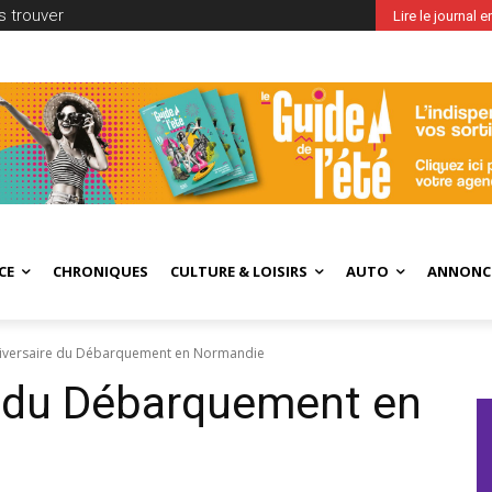
 trouver
Lire le journal 
CE
CHRONIQUES
CULTURE & LOISIRS
AUTO
ANNONC
iversaire du Débarquement en Normandie
e du Débarquement en