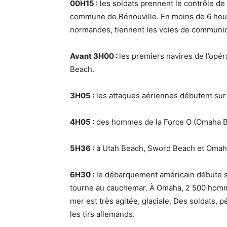
00H15 :
les soldats prennent le contrôle de
commune de Bénouville. En moins de 6 heur
normandes, tiennent les voies de communic
Avant 3H00 :
les premiers navires de l’opér
Beach.
3H05 :
les attaques aériennes débutent sur
4H05 :
des hommes de la Force O (Omaha B
5H36 :
à Utah Beach, Sword Beach et Omaha 
6H30 :
le débarquement américain débute su
tourne au cauchemar. À Omaha, 2 500 homme
mer est très agitée, glaciale. Des soldats, 
les tirs allemands.