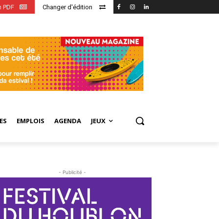
en PDF
Changer d'édition
ES
EMPLOIS
AGENDA
JEUX
- Publicité -