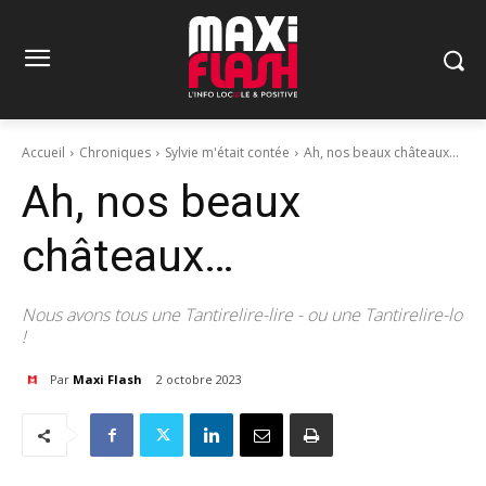
Accueil
Chroniques
Sylvie m'était contée
Ah, nos beaux châteaux...
Ah, nos beaux
châteaux…
Nous avons tous une Tantirelire-lire - ou une Tantirelire-lo
!
Par
Maxi Flash
2 octobre 2023