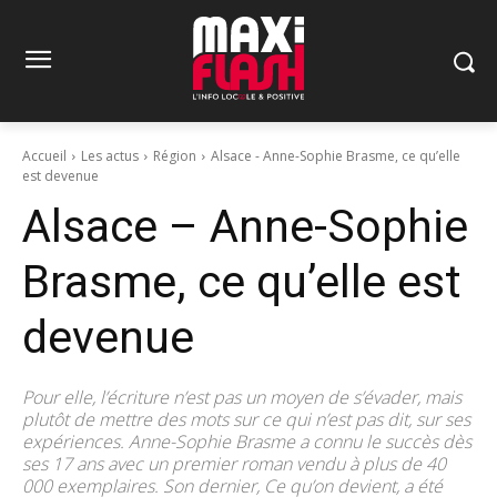
Accueil
Les actus
Région
Alsace - Anne-Sophie Brasme, ce qu’elle
est devenue
Alsace – Anne-Sophie
Brasme, ce qu’elle est
devenue
Pour elle, l’écriture n’est pas un moyen de s’évader, mais
plutôt de mettre des mots sur ce qui n’est pas dit, sur ses
expériences. Anne-Sophie Brasme a connu le succès dès
ses 17 ans avec un premier roman vendu à plus de 40
000 exemplaires. Son dernier, Ce qu’on devient, a été