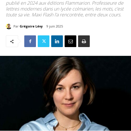
publié en 2024 aux éditions Flammarion. Professeure de
lettres modernes dans un lycée colmarien, les mots, c’est
toute sa vie. Maxi Flash l’a rencontrée, entre deux cours.
Par
Grégoire Lévy
9 juin 2025