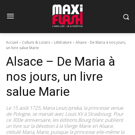
Accueil
Culture & Loisirs
Littérature
Alsace - De Maria à nos jours,
un livre salue Marie
Alsace – De Maria à
nos jours, un livre
salue Marie
Le 15 août 1725, Maria Leszczynska, la princesse venue
de Pologne, se mariait avec Louis XV à Strasbourg. Pour
ce 300e anniversaire, les éditions Bourg blanc publient
un livre sur la dévotion à la Vierge Marie en Alsace,
intitulé Maria, Marie, puisque la princesse elle-même la