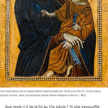
Une illustration de la Vierge Marie sélectionnée par Ambroise Perrin, l’icône Salus
populi romani, dans la basilique Sainte-Marie-Majeure à Rome. / ©Dr
Que reste-t-il de la foi au 21e siècle ? Si elle s’essouffle