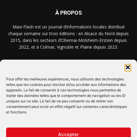
À PROPOS
Maxi Flash est un journal d’informations locales distribué
chaque semaine sur trois éditions : en Alsace du Nord depuis
2015, dans les secteurs d’Obernai-Molsheim-Erstein depuis
2022, et à Colmar, Vignoble et Plaine depuis 2023.
NOUS TROUVER ? NOUS CONTACTER ?
Pour offrir les meilleures expériences, nous utilisons des technologies
telles que les cookies pour stocker et/ou accéder aux informations des
CLIQUEZ ICI !
appareils. Le fait de consentir à ces technologies nous permettra de
traiter des données telles que le comportement de navigation ou les ID
uniques sur ce site. Le fait de ne pas consentir ou de retirer son
SUIVEZ-NOUS !
consentement peut avoir un effet négatif sur certaines caractéristiques
et fonctions.
Accepter