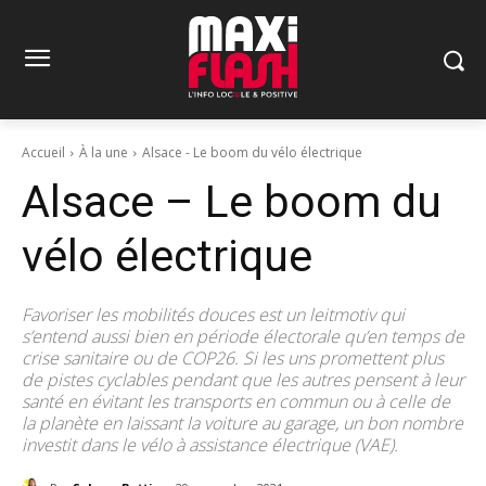
Accueil
À la une
Alsace - Le boom du vélo électrique
Alsace – Le boom du
vélo électrique
Favoriser les mobilités douces est un leitmotiv qui
s’entend aussi bien en période électorale qu’en temps de
crise sanitaire ou de COP26. Si les uns promettent plus
de pistes cyclables pendant que les autres pensent à leur
santé en évitant les transports en commun ou à celle de
la planète en laissant la voiture au garage, un bon nombre
investit dans le vélo à assistance électrique (VAE).