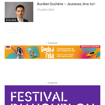
Aurélien Duchêne – Jeunesse, lève-toi !
13 juillet 2026
À la une
- Publicité -
- Publicité -