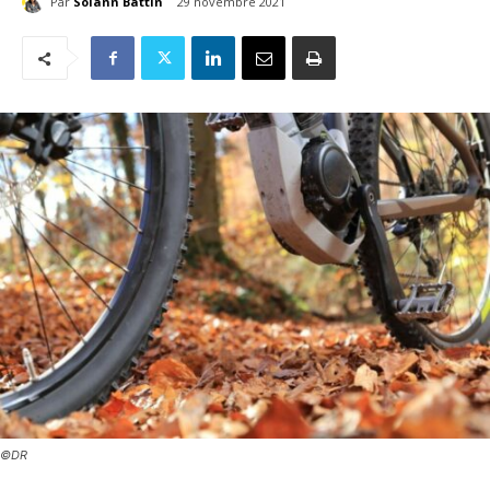
Par
Solann Battin
29 novembre 2021
©DR