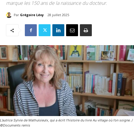
marque les 150 ans de la naissance du docteur.
Par
Grégoire Lévy
28 juillet 2025
L’autrice Sylvie de Mathuisieulx, qui a écrit l’histoire du livre Au village où l’on soigne. /
©Documents remis