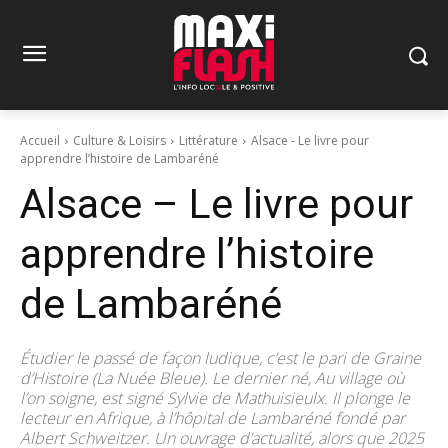
Accueil
Culture & Loisirs
Littérature
Alsace - Le livre pour
apprendre l’histoire de Lambaréné
Alsace – Le livre pour
apprendre l’histoire
de Lambaréné
Étudier le passé de façon ludique, c’est le pari de Graine
d’Histoire (La Nuée Bleue). Le dernier né, Au village où
l’on soigne, est signé Sylvie de Mathuisieulx. Il plonge le
lecteur en Afrique, à l’hôpital de Lambaréné fondé par
Albert Schweitzer. Un ouvrage d’actualité, alors que 2025