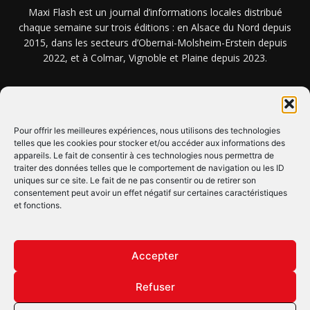
Maxi Flash est un journal d’informations locales distribué
chaque semaine sur trois éditions : en Alsace du Nord depuis
2015, dans les secteurs d’Obernai-Molsheim-Erstein depuis
2022, et à Colmar, Vignoble et Plaine depuis 2023.
NOUS TROUVER ? NOUS CONTACTER ?
Pour offrir les meilleures expériences, nous utilisons des technologies
telles que les cookies pour stocker et/ou accéder aux informations des
CLIQUEZ ICI !
appareils. Le fait de consentir à ces technologies nous permettra de
traiter des données telles que le comportement de navigation ou les ID
uniques sur ce site. Le fait de ne pas consentir ou de retirer son
SUIVEZ-NOUS !
consentement peut avoir un effet négatif sur certaines caractéristiques
et fonctions.
Accepter
Refuser
© Copyright © 2022 Maxi Flash