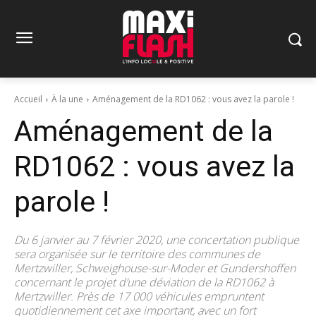
Accueil
À la une
Aménagement de la RD1062 : vous avez la parole !
Aménagement de la
RD1062 : vous avez la
parole !
Du 6 janvier au 7 février 2020, une concertation publique
sera organisée sur le territoire des communes de
Mertzwiller, Schweighouse-sur-Moder et Gundershoffen
concernant le projet d’une déviation de la RD1062 à
Mertzwiller. Près de 17 000 véhicules empruntent
quotidiennement cet axe important, avec un fort