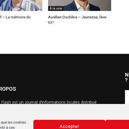
À la une
ff – La mémoire du
Aurélien Duchêne – Jeunesse, lève-
toi !
N
?
PROPOS
 Flash est un journal d’informations locales distribué
ue semaine sur trois éditions : en Alsace du Nord depuis
S
, dans les secteurs d’Obernai-Molsheim-Erstein depuis
, et à Colmar, Vignoble et Plaine depuis 2023.
s que les cookies
Accepter
ntir à ces