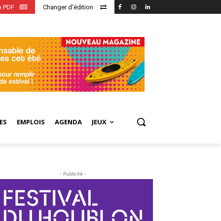
en PDF
Changer d'édition
ES
EMPLOIS
AGENDA
JEUX
- Publicité -