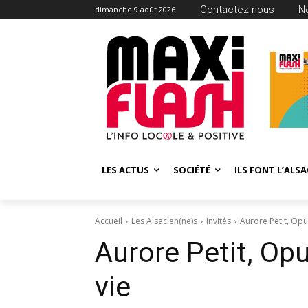
Contactez-nous
N
dimanche 9 août 2026
LES ACTUS
SOCIÉTÉ
ILS FONT L’ALSA
Accueil
Les Alsacien(ne)s
Invités
Aurore Petit, Opu
Aurore Petit, Op
vie