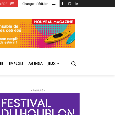
en PDF
Changer d'édition
ES
EMPLOIS
AGENDA
JEUX
- Publicité -