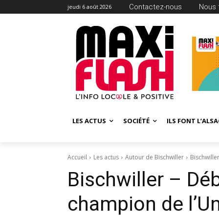
Contactez-nous
Nous 
jeudi 6 août 2026
LES ACTUS
SOCIÉTÉ
ILS FONT L’ALSA
Accueil
Les actus
Autour de Bischwiller
Bischwille
Bischwiller – Déb
champion de l’U