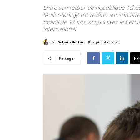
Entre son retour de République Tchèq
Muller-Moingt est revenu sur son tit
moins de 12 ans, acquis avec le Cercle
international.
Par
Solann Battin
18 septembre 2023
Partager