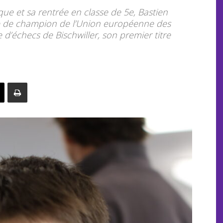
ue et sa rentrée en classe de 5e, Bastien
re de champion de l’Union européenne des
 d’échecs de Bischwiller, son premier titre