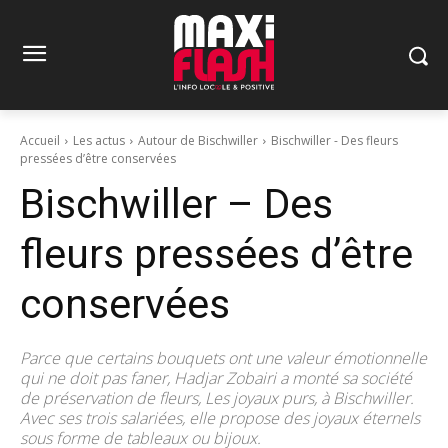
Accueil
Les actus
Autour de Bischwiller
Bischwiller - Des fleurs
pressées d’être conservées
Bischwiller – Des
fleurs pressées d’être
conservées
Parce que certains bouquets ont une valeur émotionnelle
qui ne doit pas faner, Hadjar Zobairi a monté sa société
de préservation de fleurs, Les joyaux purs, à Bischwiller.
Avec ses trois salariées, elle propose des joyaux éternels
sous forme de tableaux ou bijoux.