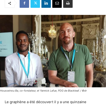
Housseinou Ba, co-fondateur, et Yannick Lafue, PDG de Blackleaf. / ©dr
Le graphène a été découvert il y a une quinzaine