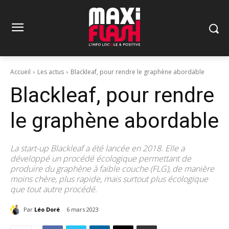
Accueil
Les actus
Blackleaf, pour rendre le graphène abordable
Blackleaf, pour rendre
le graphène abordable
La start-up Blackleaf a été lancée en 2018. Elle a
développé un procédé écologique permettant de
produire du graphène à faible couche (FLG), de manière
moins chère, plus rapide, mais surtout plus écologique
que tout autre procédé.
Par
Léo Doré
6 mars 2023