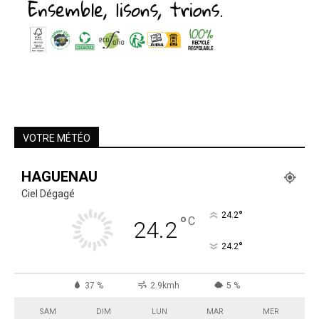
VOTRE MÉTÉO
HAGUENAU
Ciel Dégagé
°
24.2
°
C
24.2
°
24.2
37 %
2.9kmh
5 %
SAM
DIM
LUN
MAR
MER