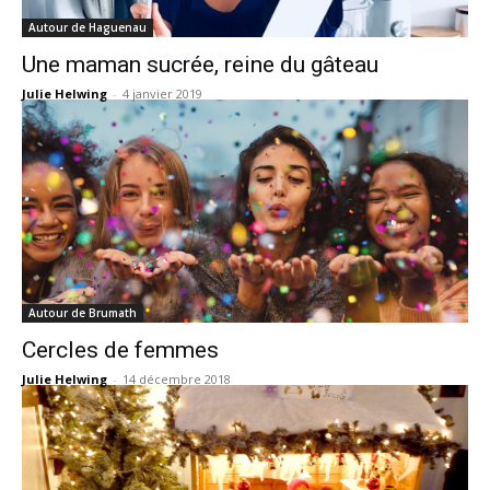
Autour de Haguenau
Une maman sucrée, reine du gâteau
Julie Helwing
-
4 janvier 2019
Autour de Brumath
Cercles de femmes
Julie Helwing
-
14 décembre 2018