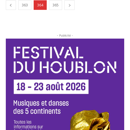
363
364
365
- Publicité -