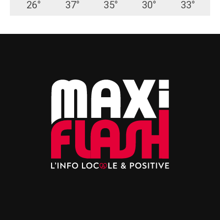
26
°
37
°
35
°
30
°
33
°