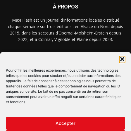
À PROPOS
Maxi Flash est un journal d’informations locales distribué
chaque semaine sur trois éditions : en Alsace du Nord depuis
2015, dans les secteurs d’Obernai-Molsheim-Erstein depuis
2022, et à Colmar, Vignoble et Plaine depuis 2023.
NOUS TROUVER ? NOUS CONTACTER ?
Pour offrir les meilleures expériences, nous utilisons des technologies
telles que les cookies pour stocker et/ou accéder aux informations des
CLIQUEZ ICI !
appareils. Le fait de consentir à ces technologies nous permettra de
traiter des données telles que le comportement de navigation ou les ID
uniques sur ce site. Le fait de ne pas consentir ou de retirer son
SUIVEZ-NOUS !
consentement peut avoir un effet négatif sur certaines caractéristiques
et fonctions.
Accepter