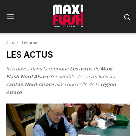
Accueil
Les actus
LES ACTUS
Retrouvez dans la rubrique
Les actus
de
Maxi
Flash Nord Alsace
l’ensemble des actualités du
canton Nord-Alsace
ainsi que celle de la
région
Alsace
.