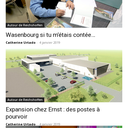
Autour de Reichshoffen
Wasenbourg si tu m’étais contée…
Catherine Urtado
-
4 janvier 2019
Autour de Reichshoffen
Expansion chez Ernst : des postes à
pourvoir
Catherine Urtado
-
4 janvier 2019