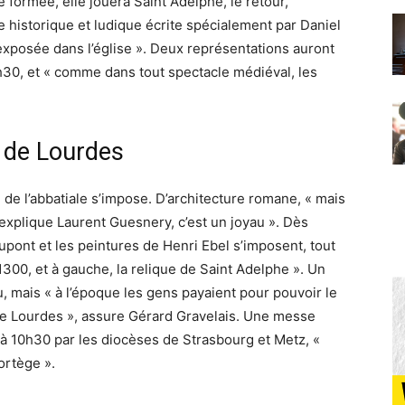
formée, elle jouera Saint Adelphe, le retour,
e historique et ludique écrite spécialement par Daniel
 exposée dans l’église ». Deux représentations auront
h30, et « comme dans tout spectacle médiéval, les
e de Lourdes
e de l’abbatiale s’impose. D’architecture romane, « mais
 explique Laurent Guesnery, c’est un joyau ». Dès
Dupont et les peintures de Henri Ebel s’imposent, tout
300, et à gauche, la relique de Saint Adelphe ». Un
, mais « à l’époque les gens payaient pour pouvoir le
e de Lourdes », assure Gérard Gravelais. Une messe
à 10h30 par les diocèses de Strasbourg et Metz, «
ortège ».