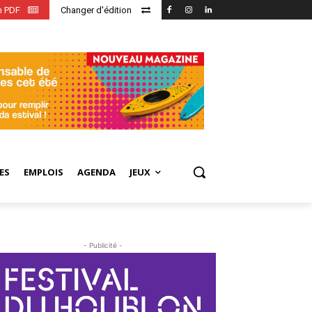
en PDF
Changer d'édition
ES
EMPLOIS
AGENDA
JEUX
- Publicité -