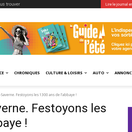
us trouver
Lire le journal 
CE
CHRONIQUES
CULTURE & LOISIRS
AUTO
ANNONC
-Saverne. Festoyons les 1300 ans de l’abbaye !
verne. Festoyons les
baye !