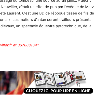
passage du tombeau, une source aurait jailli… » décrit
 Neuwiller, c’était un effet de pub par l’évêque de Metz
ète Laurent. C’est une BD de l’époque tissée de fils de
érents ». Les métiers d’antan seront d’ailleurs présents
diévaux, un spectacle équestre pyrotechnique, de la
iller.fr
et 0678881641.