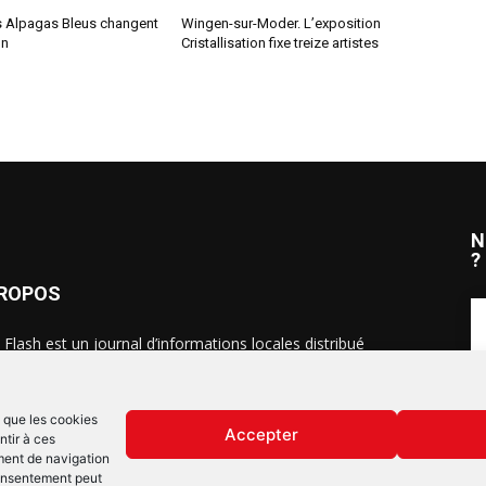
s Alpagas Bleus changent
Wingen-sur-Moder. L’exposition
on
Cristallisation fixe treize artistes
N
?
PROPOS
 Flash est un journal d’informations locales distribué
ue semaine sur trois éditions : en Alsace du Nord depuis
S
, dans les secteurs d’Obernai-Molsheim-Erstein depuis
, et à Colmar, Vignoble et Plaine depuis 2023.
s que les cookies
Accepter
ntir à ces
ment de navigation
 consentement peut