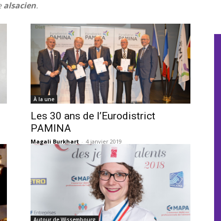
e
alsacien
.
À la une
Les 30 ans de l’Eurodistrict
PAMINA
Magali Burkhart
-
4 janvier 2019
Autour de Wissembourg