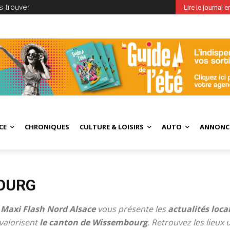
 trouver
Lire le journal 
CE
CHRONIQUES
CULTURE & LOISIRS
AUTO
ANNONC
OURG
e
Maxi Flash Nord Alsace
vous présente les
actualités loca
valorisent
le canton de
Wissembourg
. Retrouvez les lieux 