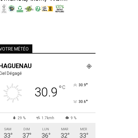
VOTRE MÉTÉO
HAGUENAU
Ciel Dégagé
°
30.9
°
C
30.9
°
30.6
29 %
1.7kmh
9 %
SAM
DIM
LUN
MAR
MER
33
°
37
°
36
°
32
°
33
°