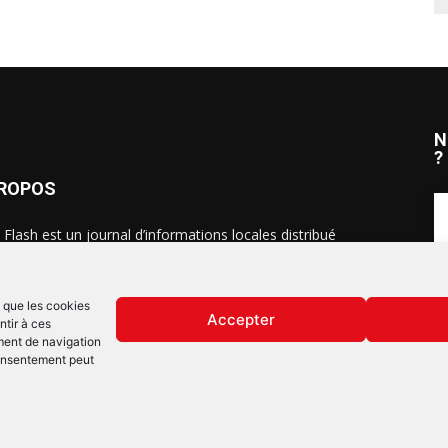
N
?
PROPOS
 Flash est un journal d’informations locales distribué
ue semaine sur trois éditions : en Alsace du Nord depuis
S
, dans les secteurs d’Obernai-Molsheim-Erstein depuis
, et à Colmar, Vignoble et Plaine depuis 2023.
s que les cookies
Accepter
ntir à ces
ment de navigation
 consentement peut
Mentions lég