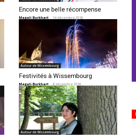
Encore une belle récompense
Magali Burkhart
-
14 décembre 2018
Autour de Wissembourg
Festivités à Wissembourg
Magali Burkhart
-
8 décembre 2018
Autour de Wissembourg