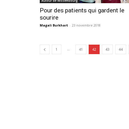
Autour de Wissembourg
Pour des patients qui gardent le
sourire
Magali Burkhart
-
23 novembre 2018
...
1
41
42
43
44