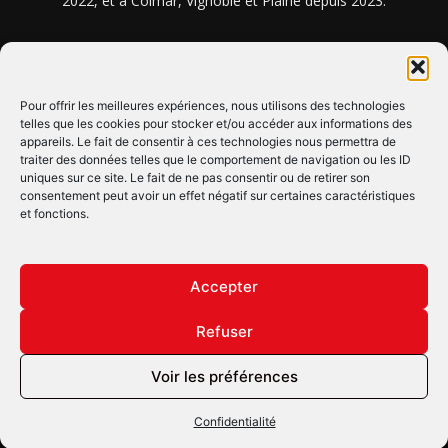
2022, et à Colmar, Vignoble et Plaine depuis 2023.
NOUS TROUVER ? NOUS CONTACTER ?
Pour offrir les meilleures expériences, nous utilisons des technologies
telles que les cookies pour stocker et/ou accéder aux informations des
appareils. Le fait de consentir à ces technologies nous permettra de
CLIQUEZ ICI !
traiter des données telles que le comportement de navigation ou les ID
uniques sur ce site. Le fait de ne pas consentir ou de retirer son
SUIVEZ-NOUS !
consentement peut avoir un effet négatif sur certaines caractéristiques
et fonctions.
Accepter
Refuser
© Copyright © 2022 Maxi Flash
Voir les préférences
Confidentialité
Mentions légales
Confidentialité
Annonceurs
Contactez-nous