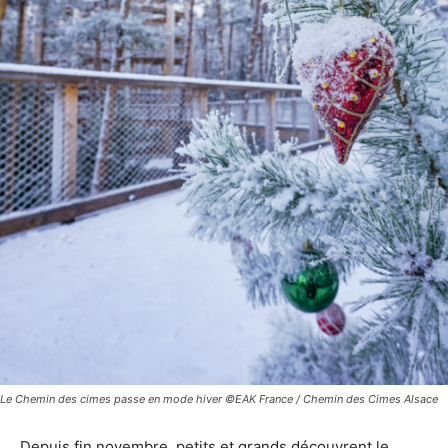
Le Chemin des cimes passe en mode hiver ©EAK France / Chemin des Cimes Alsace
Depuis fin novembre, petits et grands découvrent le