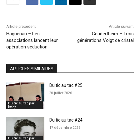
Article précédent
Article suivant
Haguenau – Les
Geudertheim – Trois
associations lancent leur
générations Voigt de cristal
opération séduction
ARTICLES SIMILAIRES
Du tic au tac #25
20 juillet 2026
Du tic au tac par
Jacky
Du tic au tac #24
17 décembre 2025
Du tic au tac par