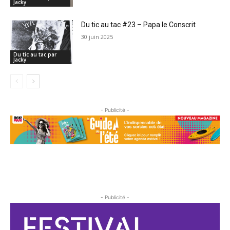
Jacky
Du tic au tac #23 – Papa le Conscrit
30 juin 2025
Du tic au tac par
Jacky
- Publicité -
- Publicité -