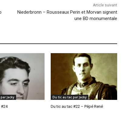
Article suivant
p
Niederbronn – Rousseaux Perin et Morvan signent
une BD monumentale
 par Jacky
Du tic au tac par Jacky
c #24
Du tic au tac #22 – Pépé René