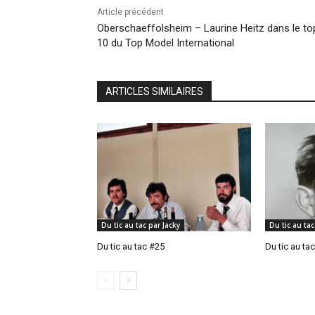
Article précédent
Oberschaeffolsheim – Laurine Heitz dans le to
10 du Top Model International
ARTICLES SIMILAIRES
Du tic au tac par Jacky
Du tic au tac
Du tic au tac #25
Du tic au ta