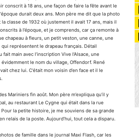
r conscrit à 18 ans, une façon de faire la fête avant le
à l’époque durait deux ans. Mon père me dit que la photo
la classe de 1932 où justement il avait 17 ans, mais il
conscrits à l’époque, et je comprends, car ça remonte à
que chapeau à fleurs, un petit veston, une canne, une
qui représentent le drapeau français. Détail
u fait main avec l’inscription Vive l’Alsace, une
n évidemment le nom du village, Offendorf. René
ait chez lui. C’était mon voisin d’en face et il le
s.
s Mariniers fin août. Mon père m’expliqua qu’il y
bal, au restaurant Le Cygne qui était dans la rue
. Pour la petite histoire, je me souviens de sa grande
n relais de la poste. Aujourd’hui, tout cela a disparu.
photos de famille dans le journal Maxi Flash, car les