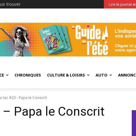
us trouver
Lire le journal 
CE
CHRONIQUES
CULTURE & LOISIRS
AUTO
ANNONC
au tac #23 - Papa le Conscrit
 – Papa le Conscrit