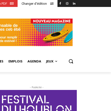
en PDF
Changer d'édition
ES
EMPLOIS
AGENDA
JEUX
- Publicité -