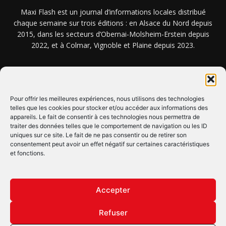
Maxi Flash est un journal d’informations locales distribué
chaque semaine sur trois éditions : en Alsace du Nord depuis
2015, dans les secteurs d’Obernai-Molsheim-Erstein depuis
2022, et à Colmar, Vignoble et Plaine depuis 2023.
NOUS TROUVER ? NOUS CONTACTER ?
Pour offrir les meilleures expériences, nous utilisons des technologies
telles que les cookies pour stocker et/ou accéder aux informations des
CLIQUEZ ICI !
appareils. Le fait de consentir à ces technologies nous permettra de
traiter des données telles que le comportement de navigation ou les ID
uniques sur ce site. Le fait de ne pas consentir ou de retirer son
SUIVEZ-NOUS !
consentement peut avoir un effet négatif sur certaines caractéristiques
et fonctions.
Accepter
Refuser
© Copyright © 2022 Maxi Flash