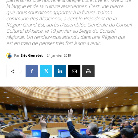
partenaires une nouvelle stratégie collective en faveur de
la langue et de la culture alsaciennes. C’est une pierre
que nous souhaitons apporter à la future maison
commune des Alsaciens», a écrit le Président de la
Région Grand Est, après l’Assemblée Générale du Conseil
Culturel d’Alsace, le 19 janvier au Siège du Conseil
régional. Un rendez-vous attendu dans une Région qui
est en train de penser très fort à son avenir.
Par
Éric Genetet
24 janvier 2019