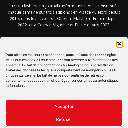
Maxi Flash est un journal d’informations locales distribué
chaque semaine sur trois éditions : en Alsace du Nord depuis
2015, dans les secteurs d’Obernai-Molsheim-Erstein depuis
2022, et à Colmar, Vignoble et Plaine depuis 2023.
NOUS TROUVER ? NOUS CONTACTER ?
Pour offrir les meilleures expériences, nous utilisons des technologies
telles que les cookies pour stocker et/ou accéder aux informations des
appareils. Le fait de consentir à ces technologies nous permettra de
CLIQUEZ ICI !
traiter des données telles que le comportement de navigation ou les ID
uniques sur ce site. Le fait de ne pas consentir ou de retirer son
SUIVEZ-NOUS !
consentement peut avoir un effet négatif sur certaines caractéristiques
et fonctions.
Accepter
Refuser
© Copyright © 2022 Maxi Flash