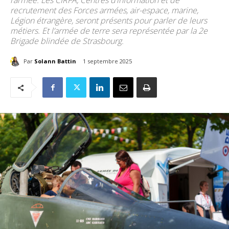
l’armée. Les CIRFA, Centres d’information et de
recrutement des Forces armées, air-espace, marine,
Légion étrangère, seront présents pour parler de leurs
métiers. Et l’armée de terre sera représentée par la 2e
Brigade blindée de Strasbourg.
Par
Solann Battin
1 septembre 2025